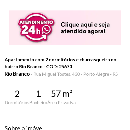
Apartamento com 2 dormitórios e churrasqueira no
bairro Rio Branco - COD: 25670
Rio Branco
-
Rua Miguel Tostes, 430 - Porto Alegre - RS
2
1
57
m²
Dormitórios
Banheiro
Área Privativa
Sobre o imóvel