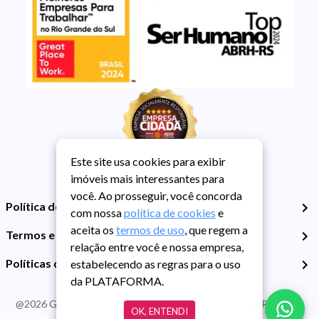
Este site usa cookies para exibir
imóveis mais interessantes para
você. Ao prosseguir, você concorda
Política de Privacidade
com nossa
política de cookies
e
aceita os
termos de uso
, que regem a
Termos e Condições de Uso
relação entre você e nossa empresa,
Políticas de Cookies
estabelecendo as regras para o uso
da PLATAFORMA.
@
2026
Guarida Imóvel. Todos os direitos reservados. CRECI RS -
OK, ENTENDI
413J | CNPJ Guarida: 89.398.606/0001-30