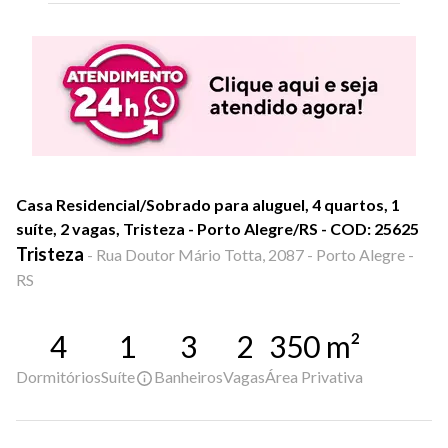
Casa Residencial/Sobrado para aluguel, 4 quartos, 1
suíte, 2 vagas, Tristeza - Porto Alegre/RS - COD: 25625
Tristeza
-
Rua Doutor Mário Totta, 2087 - Porto Alegre -
RS
4
1
3
2
350
m²
Dormitórios
Suíte
Banheiros
Vagas
Área Privativa