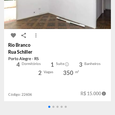
Rio Branco
Rua Schiller
Porto Alegre - RS
4
1
3
Dormitórios
Suíte
Banheiros
2
350
Vagas
m²
R$ 15.000
Código:
22606