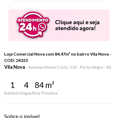
Loja Comercial Nova com 84,47m² no bairro Vila Nova -
COD: 24323
Vila Nova
-
Avenida Monte Cristo, 530 - Porto Alegre - RS
1
4
84
m²
Banheiro
Vagas
Área Privativa
Sobre o imóvel