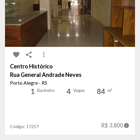
Centro Histórico
Rua General Andrade Neves
Porto Alegre - RS
1
4
84
Banheiro
Vagas
m²
R$ 3.800
Código:
17257