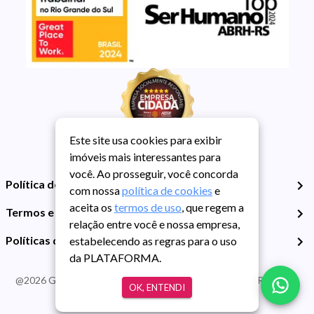
Este site usa cookies para exibir
imóveis mais interessantes para
você. Ao prosseguir, você concorda
Política de Privacidade
com nossa
política de cookies
e
aceita os
termos de uso
, que regem a
Termos e Condições de Uso
relação entre você e nossa empresa,
Políticas de Cookies
estabelecendo as regras para o uso
da PLATAFORMA.
@
2026
Guarida Imóvel. Todos os direitos reservados. CRECI RS -
OK, ENTENDI
413J | CNPJ Guarida: 89.398.606/0001-30