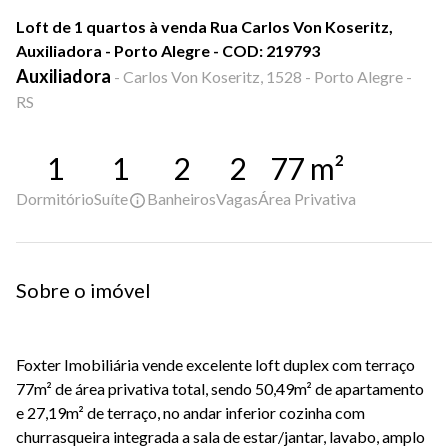
Loft de 1 quartos à venda Rua Carlos Von Koseritz,
Auxiliadora - Porto Alegre - COD: 219793
Auxiliadora
-
Carlos Von Koseritz, 1528 - Porto Alegre -
RS
1
1
2
2
77
m²
Dormitório
Suíte
Banheiros
Vagas
Área Privativa
Sobre o imóvel
Foxter Imobiliária vende excelente loft duplex com terraço
77m² de área privativa total, sendo 50,49m² de apartamento
e 27,19m² de terraço, no andar inferior cozinha com
churrasqueira integrada a sala de estar/jantar, lavabo, amplo