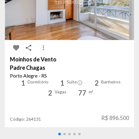
Moinhos de Vento
Padre Chagas
Porto Alegre - RS
1
1
2
Dormitório
Suíte
Banheiros
2
77
Vagas
m²
R$ 896.500
Código:
264131