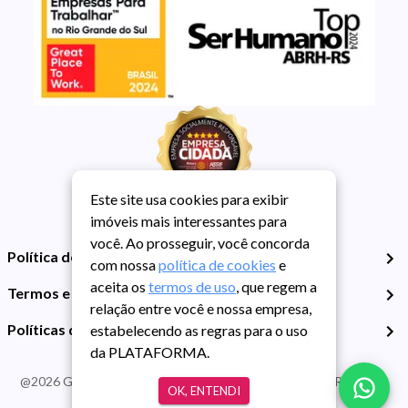
Este site usa cookies para exibir
imóveis mais interessantes para
você. Ao prosseguir, você concorda
Política de Privacidade
com nossa
política de cookies
e
aceita os
termos de uso
, que regem a
Termos e Condições de Uso
relação entre você e nossa empresa,
Políticas de Cookies
estabelecendo as regras para o uso
da PLATAFORMA.
@
2026
Guarida Imóvel. Todos os direitos reservados. CRECI RS -
OK, ENTENDI
413J | CNPJ Guarida: 89.398.606/0001-30