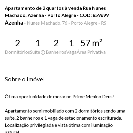
Apartamento de 2 quartos à venda Rua Nunes
Machado, Azenha - Porto Alegre - COD: 859699
Azenha
-
Nunes Machado, 76 - Porto Alegre - RS
2
1
2
1
57
m²
Dormitórios
Suíte
Banheiros
Vaga
Área Privativa
Sobre o imóvel
Ótima oportunidade de morar no Prime Menino Deus!
Apartamento semi mobiliado com 2 dormitórios sendo uma
suíte, 2 banheiros e 1 vaga de estacionamento escriturada.
Localização privilegiada e vista ótima com iluminação
natural.