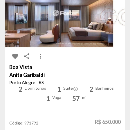
Boa Vista
Anita Garibaldi
Porto Alegre - RS
2
1
2
Dormitórios
Suíte
Banheiros
1
57
Vaga
m²
R$ 650.000
Código:
971792