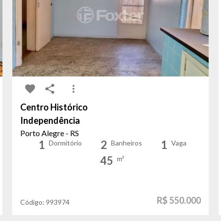
Centro Histórico
Independência
Porto Alegre - RS
1
2
1
Dormitório
Banheiros
Vaga
45
m²
R$ 550.000
Código:
993974