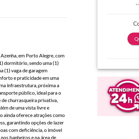
*
Co
Qu
o Azenha, em Porto Alegre, com
1) dormitório, sendo uma (1)
uma (1) vaga de garagem
onforto e praticidade em uma
ma infraestrutura, próxima a
ansporte público, ideal para o
e de churrasqueira privativa,
lém de uma vista livre e
io ainda oferece atrações como
ness, garantindo opções de lazer
soas com deficiência, o imóvel
nos banheiros e na área de