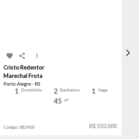
Cristo Redentor
Au
Marechal Frota
Co
Porto Alegre - RS
Po
1
2
1
Dormitório
Banheiros
Vaga
45
m²
R$ 550.000
Código:
882900
Có