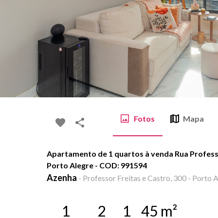
Fotos
Mapa
Apartamento de 1 quartos à venda Rua Professo
Porto Alegre - COD: 991594
Azenha
-
Professor Freitas e Castro, 300 - Porto A
1
2
1
45
m²