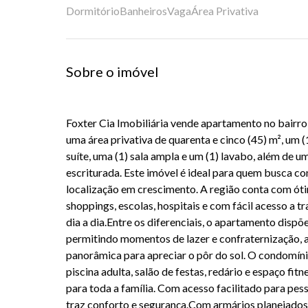
Dormitório
Banheiros
Vaga
Área Privativa
Sobre o imóvel
Foxter Cia Imobiliária vende apartamento no bairr
uma área privativa de quarenta e cinco (45) m², um (
suíte, uma (1) sala ampla e um (1) lavabo, além de 
escriturada. Este imóvel é ideal para quem busca c
localização em crescimento. A região conta com óti
shoppings, escolas, hospitais e com fácil acesso a tr
dia a dia.Entre os diferenciais, o apartamento dispõ
permitindo momentos de lazer e confraternização, a
panorâmica para apreciar o pôr do sol. O condomín
piscina adulta, salão de festas, redário e espaço fit
para toda a família. Com acesso facilitado para pes
traz conforto e segurança.Com armários planejados 