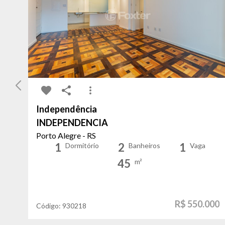
Independência
INDEPENDENCIA
Porto Alegre - RS
1
2
1
Dormitório
Banheiros
Vaga
45
m²
R$ 550.000
Código:
930218