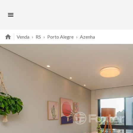
Venda
›
RS
›
Porto Alegre
›
Azenha