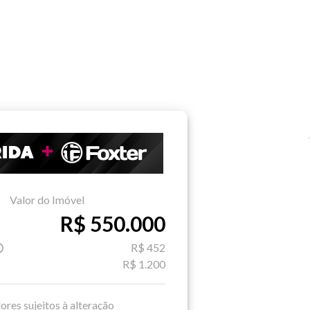
Valor do Imóvel
R$ 550.000
R$ 452
R$ 1.200
ores sujeitos à alteração