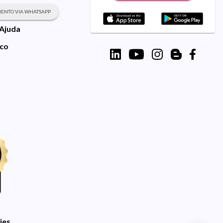
ENTO VIA WHATSAPP
 Ajuda
sco
ies