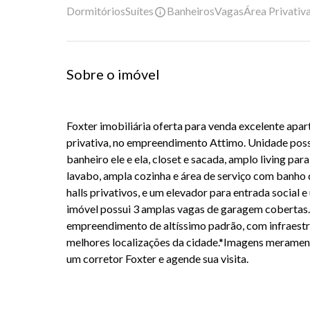
Dormitórios
Suítes
Banheiros
Vagas
Área Privativ
Sobre o imóvel
Foxter imobiliária oferta para venda excelente apa
privativa, no empreendimento Attimo. Unidade poss
banheiro ele e ela, closet e sacada, amplo living pa
lavabo, ampla cozinha e área de serviço com banho d
halls privativos, e um elevador para entrada social e
imóvel possui 3 amplas vagas de garagem cobertas
empreendimento de altíssimo padrão, com infraest
melhores localizações da cidade.*Imagens merament
um corretor Foxter e agende sua visita.