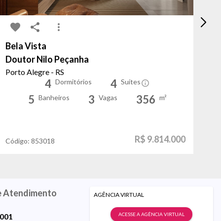
Bela Vista
Cr
Doutor Nilo Peçanha
Di
Porto Alegre - RS
Po
4
4
Dormitórios
Suítes
5
3
356
Banheiros
Vagas
m²
R$ 9.814.000
Código:
853018
Có
e Atendimento
AGÊNCIA VIRTUAL
ACESSE A AGÊNCIA VIRTUAL
9001