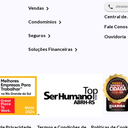
ATENDIM
Vendas
Central de
Condomínios
Fale Cono
Seguros
Ouvidoria
Soluções Financeiras
 de Privacidade
Termos e Condições de Uso
Políticas de Cook