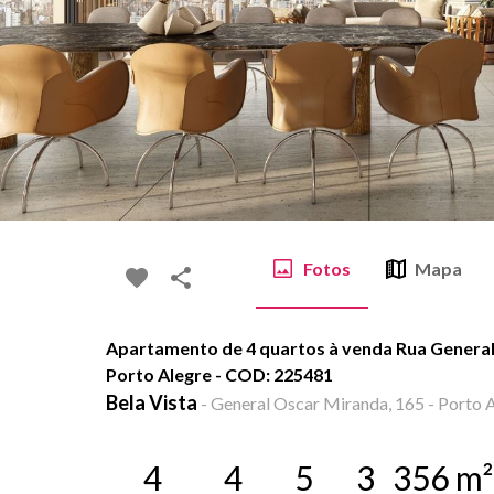
Fotos
Mapa
Apartamento de 4 quartos à venda Rua General 
Porto Alegre - COD: 225481
Bela Vista
-
General Oscar Miranda, 165 - Porto A
4
4
5
3
356
m²