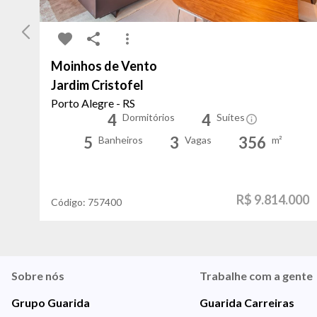
Moinhos de Vento
Jardim Cristofel
Porto Alegre - RS
4
4
Dormitórios
Suítes
5
3
356
Banheiros
Vagas
m²
R$ 9.814.000
Código:
757400
Sobre nós
Trabalhe com a gente
Grupo Guarida
Guarida Carreiras