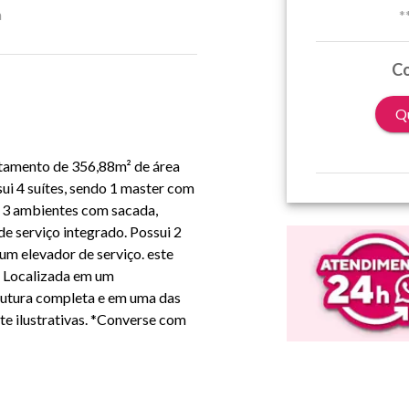
a
*
Co
Qu
rtamento de 356,88m² de área
ui 4 suítes, sendo 1 master com
ra 3 ambientes com sacada,
e serviço integrado. Possui 2
 um elevador de serviço. este
. Localizada em um
rutura completa e em uma das
e ilustrativas. *Converse com