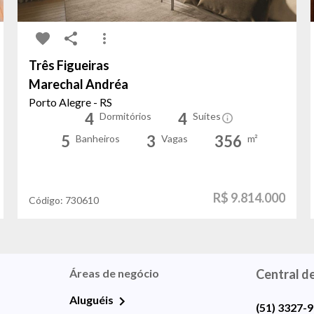
Três Figueiras
Marechal Andréa
Porto Alegre - RS
4
4
Dormitórios
Suítes
5
3
356
Banheiros
Vagas
m²
R$ 9.814.000
Código:
730610
Áreas de negócio
Central d
Aluguéis
(51) 3327-