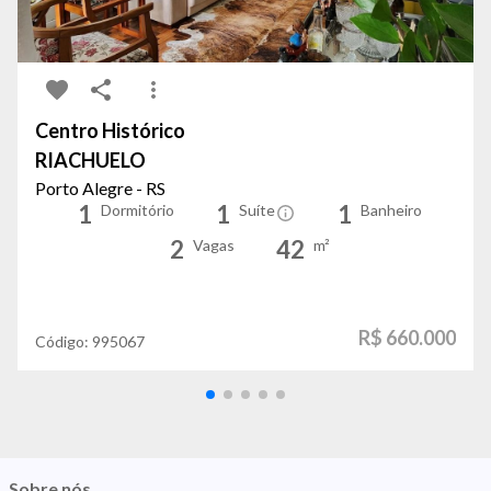
Centro Histórico
RIACHUELO
Porto Alegre - RS
1
1
1
Dormitório
Suíte
Banheiro
2
42
Vagas
m²
R$ 660.000
Código:
995067
Sobre nós