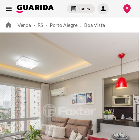
Fatura
Venda
›
RS
›
Porto Alegre
›
Boa Vista