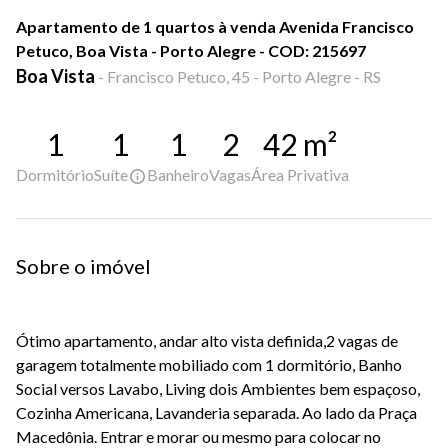
Apartamento de 1 quartos à venda Avenida Francisco
Petuco, Boa Vista - Porto Alegre - COD: 215697
Boa Vista
-
Francisco Petuco, 45 - Porto Alegre - RS
1
1
1
2
42
m²
Dormitório
Suíte
Banheiro
Vagas
Área Privativa
Sobre o imóvel
Ótimo apartamento, andar alto vista definida,2 vagas de
garagem totalmente mobiliado com 1 dormitório, Banho
Social versos Lavabo, Living dois Ambientes bem espaçoso,
Cozinha Americana, Lavanderia separada. Ao lado da Praça
Macedônia. Entrar e morar ou mesmo para colocar no