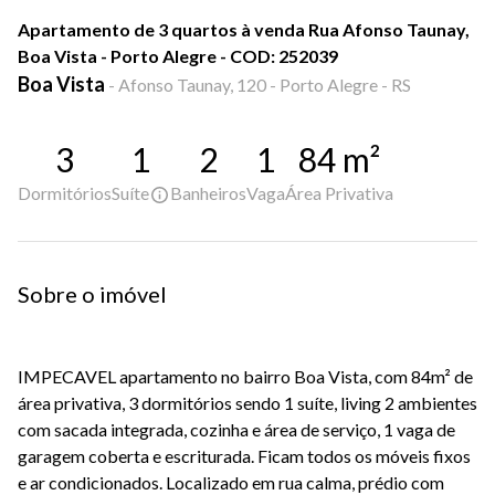
Apartamento de 3 quartos à venda Rua Afonso Taunay,
Boa Vista - Porto Alegre - COD: 252039
Boa Vista
-
Afonso Taunay, 120 - Porto Alegre - RS
3
1
2
1
84
m²
Dormitórios
Suíte
Banheiros
Vaga
Área Privativa
Sobre o imóvel
IMPECAVEL apartamento no bairro Boa Vista, com 84m² de
área privativa, 3 dormitórios sendo 1 suíte, living 2 ambientes
com sacada integrada, cozinha e área de serviço, 1 vaga de
garagem coberta e escriturada. Ficam todos os móveis fixos
e ar condicionados. Localizado em rua calma, prédio com