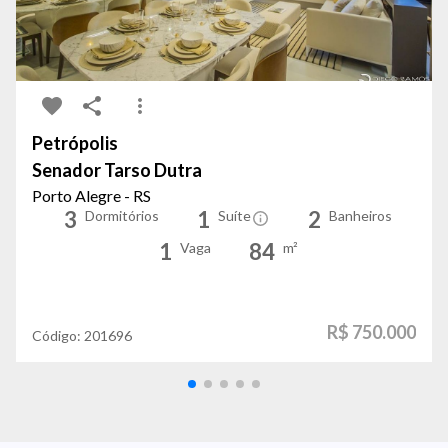
Petrópolis
Senador Tarso Dutra
Porto Alegre - RS
3
1
2
Dormitórios
Suíte
Banheiros
1
84
Vaga
m²
R$ 750.000
Código:
201696