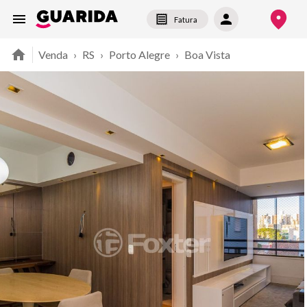
Fatura
Venda
›
RS
›
Porto Alegre
›
Boa Vista