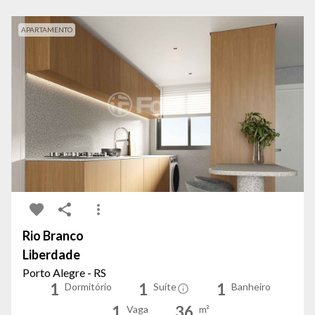
APARTAMENTO
Rio Branco
Liberdade
Porto Alegre - RS
1
1
1
Dormitório
Suíte
Banheiro
1
36
Vaga
m²