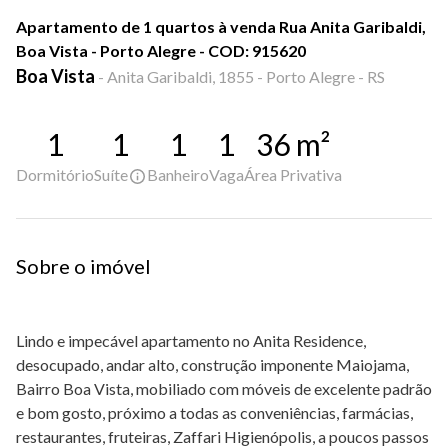
Apartamento de 1 quartos à venda Rua Anita Garibaldi,
Boa Vista - Porto Alegre - COD: 915620
Boa Vista
-
Anita Garibaldi, 1855 - Porto Alegre - RS
1
1
1
1
36
m²
Dormitório
Suíte
Banheiro
Vaga
Área Privativa
Sobre o imóvel
Lindo e impecável apartamento no Anita Residence,
desocupado, andar alto, construção imponente Maiojama,
Bairro Boa Vista, mobiliado com móveis de excelente padrão
e bom gosto, próximo a todas as conveniências, farmácias,
restaurantes, fruteiras, Zaffari Higienópolis, a poucos passos