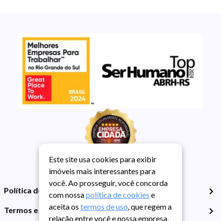
Este site usa cookies para exibir
imóveis mais interessantes para
você. Ao prosseguir, você concorda
Política de Privacidade
com nossa
política de cookies
e
aceita os
termos de uso
, que regem a
Termos e Condições de Uso
relação entre você e nossa empresa,