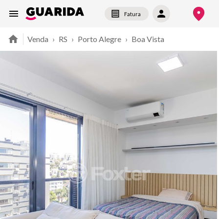
Fatura
Venda
›
RS
›
Porto Alegre
›
Boa Vista