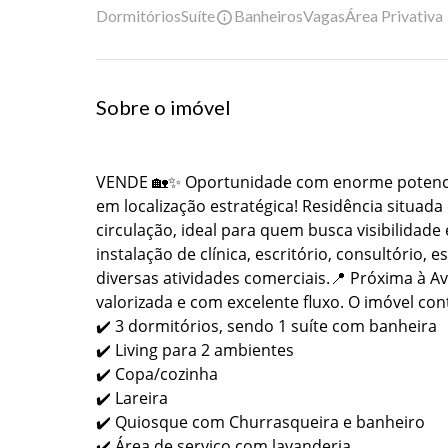
Dormitórios
Suíte
Banheiros
Vagas
Área Privativa
Sobre o imóvel
VENDE 🏡✨ Oportunidade com enorme potencial
em localização estratégica! Residência situad
circulação, ideal para quem busca visibilidade e
instalação de clínica, escritório, consultório, 
diversas atividades comerciais.📍 Próxima à Av
valorizada e com excelente fluxo. O imóvel co
✔️ 3 dormitórios, sendo 1 suíte com banheira
✔️ Living para 2 ambientes
✔️ Copa/cozinha
✔️ Lareira
✔️ Quiosque com Churrasqueira e banheiro
✔️ Área de serviço com lavanderia