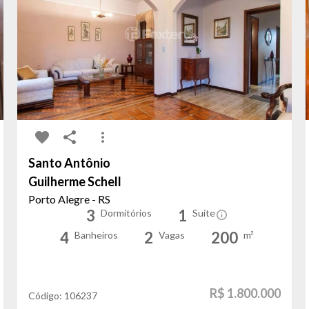
Santo Antônio
Guilherme Schell
Porto Alegre - RS
3
1
Dormitórios
Suíte
4
2
200
Banheiros
Vagas
m²
R$ 1.800.000
Código:
106237