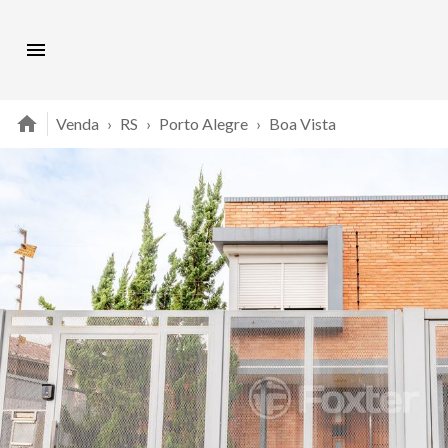
Venda
›
RS
›
Porto Alegre
›
Boa Vista