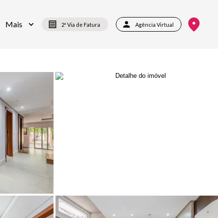
Mais
2ª Via de Fatura
Agência Virtual