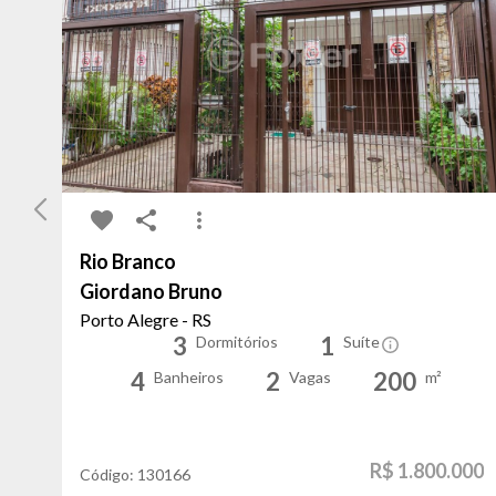
Rio Branco
Giordano Bruno
Porto Alegre - RS
3
1
Dormitórios
Suíte
4
2
200
Banheiros
Vagas
m²
R$ 1.800.000
Código:
130166