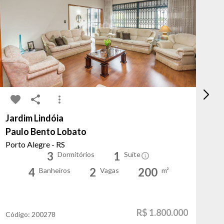
Jardim Lindóia
Pe
Paulo Bento Lobato
Ri
Porto Alegre - RS
Po
3
1
Dormitórios
Suíte
4
2
200
Banheiros
Vagas
m²
R$ 1.800.000
Código:
200278
Có