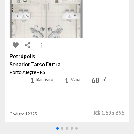
Petrópolis
Senador Tarso Dutra
Porto Alegre - RS
1
1
68
Banheiro
Vaga
m²
R$ 1.695.695
Código:
12325