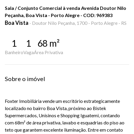
Sala / Conjunto Comercial à venda Avenida Doutor Nilo
Peçanha, Boa Vista - Porto Alegre - COD: 969383
Boa Vista
-
Doutor Nilo Peçanha, 1700 - Porto Alegre - RS
1
1
68
m²
Banheiro
Vaga
Área Privativa
Sobre o imóvel
Foxter Imobiliária vende um escritório estrategicamente
localizado no bairro Boa Vista, próximo ao Bistek
Supermercados, Unisinos e Shopping Iguatemi, contando
com 68m² de área privativa, lavabo e esquadrias do piso ao
teto que garantem excelente iluminação. Entre em contato