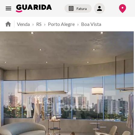
Fatura
Venda
›
RS
›
Porto Alegre
›
Boa Vista