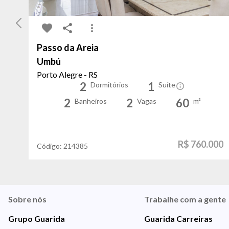
Passo da Areia
Umbú
Porto Alegre - RS
2
1
Dormitórios
Suíte
2
2
60
Banheiros
Vagas
m²
R$ 760.000
Código:
214385
Sobre nós
Trabalhe com a gente
Grupo Guarida
Guarida Carreiras