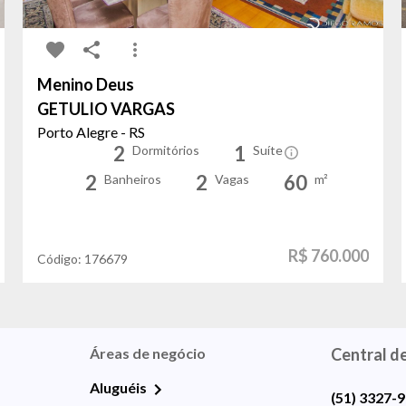
Menino Deus
GETULIO VARGAS
Porto Alegre - RS
2
1
Dormitórios
Suíte
2
2
60
Banheiros
Vagas
m²
R$ 760.000
Código:
176679
Áreas de negócio
Central d
Aluguéis
(51) 3327-