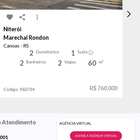
Niterói
Tr
Marechal Rondon
La
Canoas - RS
Po
2
1
Dormitórios
Suíte
2
2
60
Banheiros
Vagas
m²
R$ 760.000
Código:
960734
Có
e Atendimento
AGÊNCIA VIRTUAL
ACESSE A AGÊNCIA VIRTUAL
9001