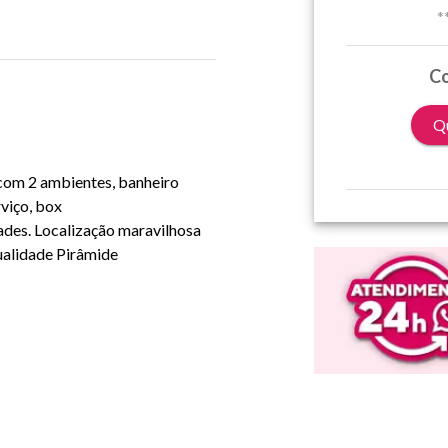
*
Co
Qu
 com 2 ambientes, banheiro
rviço, box
des. Localização maravilhosa
ualidade Pirâmide