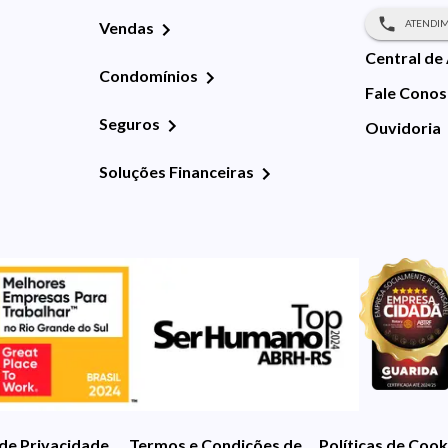
ATENDIM
Vendas
Central de
Condomínios
Fale Cono
Seguros
Ouvidoria
Soluções Financeiras
 de Privacidade
Termos e Condições de Uso
Políticas de Cook