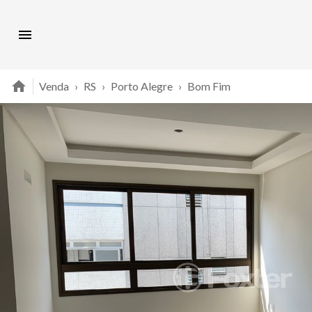
Venda
›
RS
›
Porto Alegre
›
Bom Fim