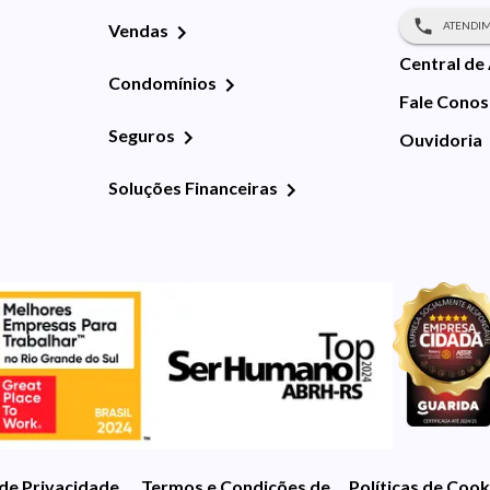
ATENDIM
Vendas
Central de
Condomínios
Fale Cono
Seguros
Ouvidoria
Soluções Financeiras
 de Privacidade
Termos e Condições de Uso
Políticas de Cook