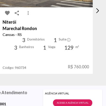
Niterói
Tr
Marechal Rondon
La
Canoas - RS
Po
3
1
Dormitórios
Suíte
3
1
129
Banheiros
Vaga
m²
R$ 760.000
Código:
960734
Có
e Atendimento
AGÊNCIA VIRTUAL
ACESSE A AGÊNCIA VIRTUAL
9001