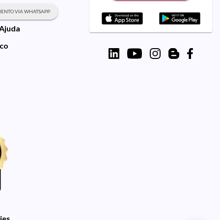
ENTO VIA WHATSAPP
 Ajuda
sco
ies