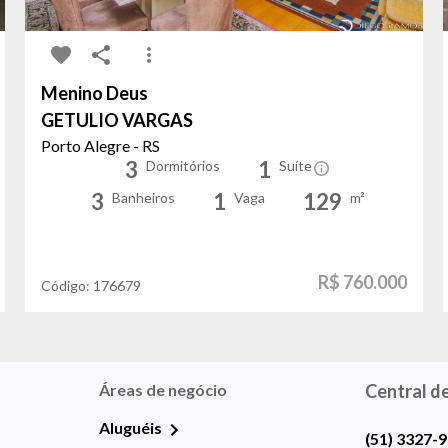
Menino Deus
GETULIO VARGAS
Porto Alegre - RS
3
1
Dormitórios
Suíte
3
1
129
Banheiros
Vaga
m²
R$ 760.000
Código:
176679
Áreas de negócio
Central d
Aluguéis
(51) 3327-