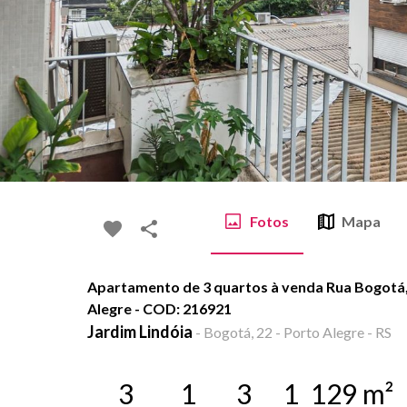
Fotos
Mapa
Apartamento de 3 quartos à venda Rua Bogotá, 
Alegre - COD: 216921
Jardim Lindóia
-
Bogotá, 22 - Porto Alegre - RS
3
1
3
1
129
m²