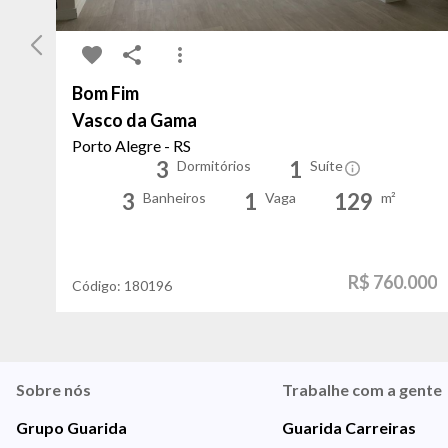
Bom Fim
Vasco da Gama
Porto Alegre - RS
3
1
Dormitórios
Suíte
3
1
129
Banheiros
Vaga
m²
R$ 760.000
Código:
180196
Sobre nós
Trabalhe com a gente
Grupo Guarida
Guarida Carreiras