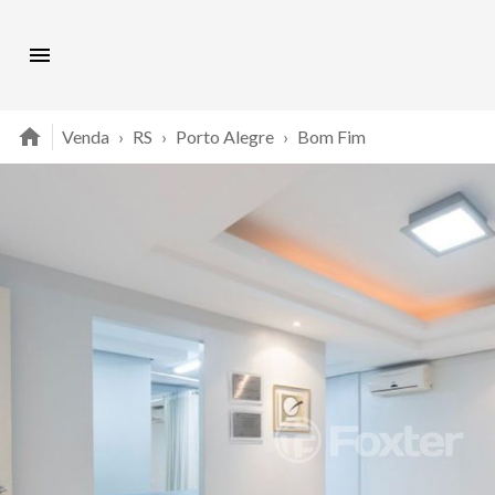
Venda
›
RS
›
Porto Alegre
›
Bom Fim