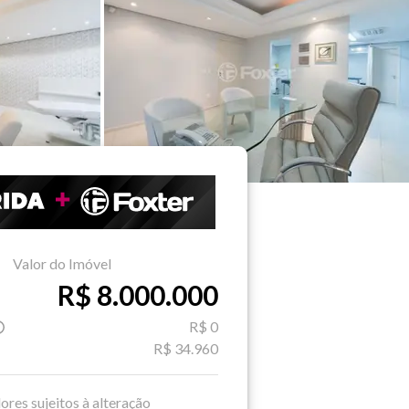
Valor do Imóvel
R$ 8.000.000
R$ 0
R$ 34.960
ores sujeitos à alteração