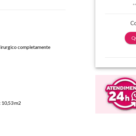
*
Co
Qu
 cirurgico completamente
: 10,53 m2