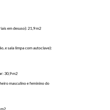
iais em desuso): 21,9 m2
ção, e sala limpa com autoclave):
ar: 30,9 m2
nheiro masculino e feminino do
6 m2