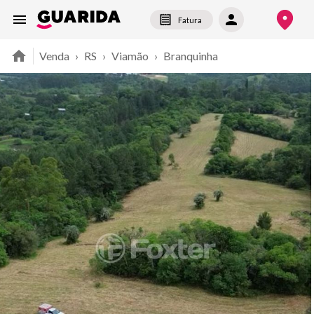
Fatura
Venda
›
RS
›
Viamão
›
Branquinha