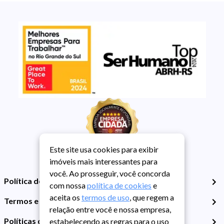
Este site usa cookies para exibir
imóveis mais interessantes para
você. Ao prosseguir, você concorda
Política de Privacidade
com nossa
política de cookies
e
aceita os
termos de uso
, que regem a
Termos e Condições de Uso
relação entre você e nossa empresa,
Políticas de Cookies
estabelecendo as regras para o uso