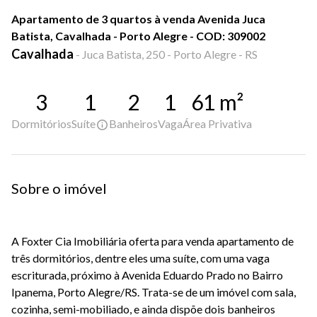
Apartamento de 3 quartos à venda Avenida Juca
Batista, Cavalhada - Porto Alegre - COD: 309002
Cavalhada
-
Juca Batista, 250 - Porto Alegre - RS
3
1
2
1
61
m²
Dormitórios
Suíte
Banheiros
Vaga
Área Privativa
Sobre o imóvel
A Foxter Cia Imobiliária oferta para venda apartamento de
três dormitórios, dentre eles uma suíte, com uma vaga
escriturada, próximo à Avenida Eduardo Prado no Bairro
Ipanema, Porto Alegre/RS. Trata-se de um imóvel com sala,
cozinha, semi-mobiliado, e ainda dispõe dois banheiros