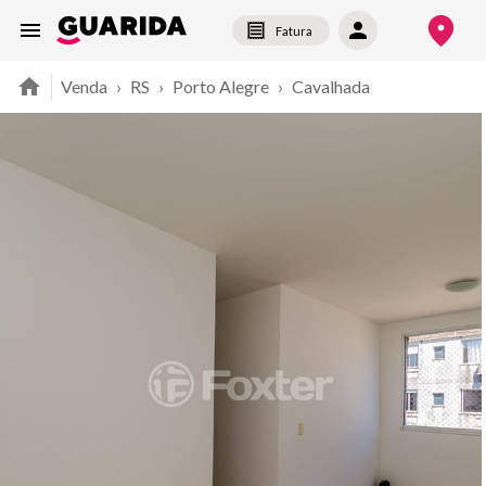
Fatura
Venda
›
RS
›
Porto Alegre
›
Cavalhada