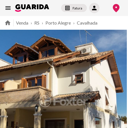
Fatura
Venda
›
RS
›
Porto Alegre
›
Cavalhada