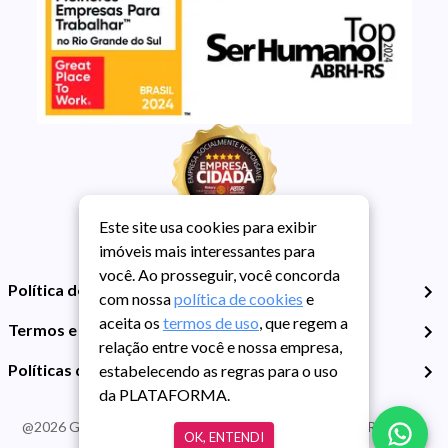
Este site usa cookies para exibir
imóveis mais interessantes para
você. Ao prosseguir, você concorda
Política de Privacidade
com nossa
política de cookies
e
aceita os
termos de uso
, que regem a
Termos e Condições de Uso
relação entre você e nossa empresa,
Políticas de Cookies
estabelecendo as regras para o uso
da PLATAFORMA.
@
2026
Guarida Imóvel. Todos os direitos reservados. CRECI RS -
OK, ENTENDI
413J | CNPJ Guarida: 89.398.606/0001-30