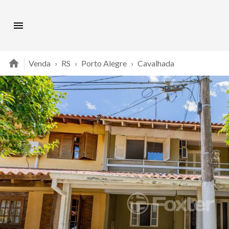
Venda
›
RS
›
Porto Alegre
›
Cavalhada