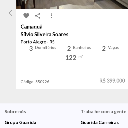
Camaquã
Sílvio Silveira Soares
Porto Alegre - RS
3
2
2
Dormitórios
Banheiros
Vagas
122
m²
R$ 399.000
Código:
850926
Sobre nós
Trabalhe com a gente
Grupo Guarida
Guarida Carreiras