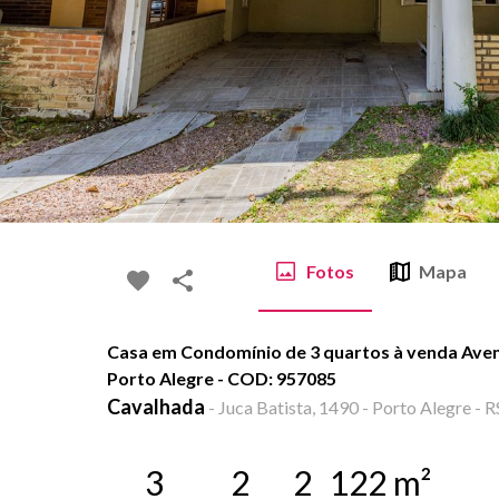
Fotos
Mapa
Casa em Condomínio de 3 quartos à venda Aveni
Porto Alegre - COD: 957085
Cavalhada
-
Juca Batista, 1490 - Porto Alegre - R
3
2
2
122
m²