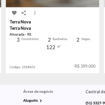
Terra Nova
Terra Nova
Alvorada - RS
3
2
2
Dormitórios
Banheiros
Vagas
122
m²
R$ 399.000
Código:
1018423
Áreas de negócio
Central d
Aluguéis
(51) 3327-