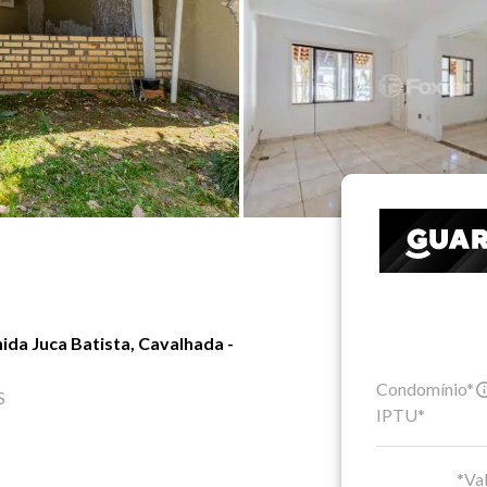
da Juca Batista, Cavalhada -
Condomínio*
S
IPTU*
*Val