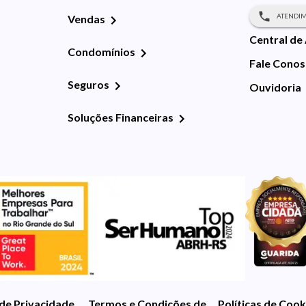
ATENDIM
Vendas
Central de
Condomínios
Fale Cono
Seguros
Ouvidoria
Soluções Financeiras
 de Privacidade
Termos e Condições de Uso
Políticas de Cook