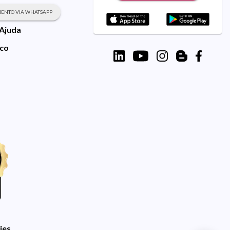
ENTO VIA WHATSAPP
 Ajuda
sco
ies