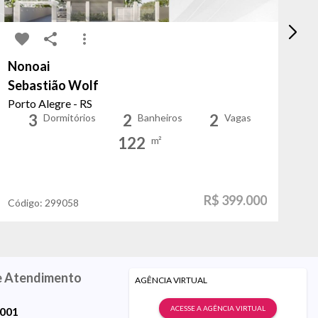
Nonoai
Ja
Sebastião Wolf
Te
Porto Alegre - RS
Po
3
2
2
Dormitórios
Banheiros
Vagas
122
m²
R$ 399.000
Código:
299058
Có
e Atendimento
AGÊNCIA VIRTUAL
ACESSE A AGÊNCIA VIRTUAL
9001