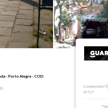
da - Porto Alegre - COD:
Condomínio*
RS
IPTU*
*Val