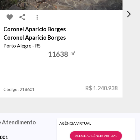
Coronel Aparício Borges
Mo
Coronel Aparício Borges
Co
Porto Alegre - RS
Po
11638
m²
R$ 1.240.938
Código:
218601
Có
e Atendimento
AGÊNCIA VIRTUAL
ACESSE A AGÊNCIA VIRTUAL
9001