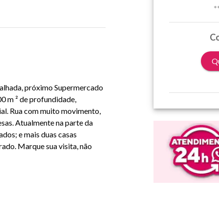
*
Co
Qu
avalhada, próximo Supermercado
00 m ² de profundidade,
ial. Rua com muito movimento,
esas. Atualmente na parte da
ados; e mais duas casas
rado. Marque sua visita, não