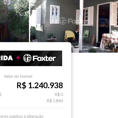
Valor do Imóvel
R$ 1.240.938
R$ 0
R$ 1.840
ores sujeitos à alteração