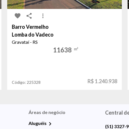
Barro Vermelho
Lomba do Vadeco
Gravataí - RS
11638
m²
R$ 1.240.938
Código:
225328
Áreas de negócio
Central d
Aluguéis
(51) 3327-