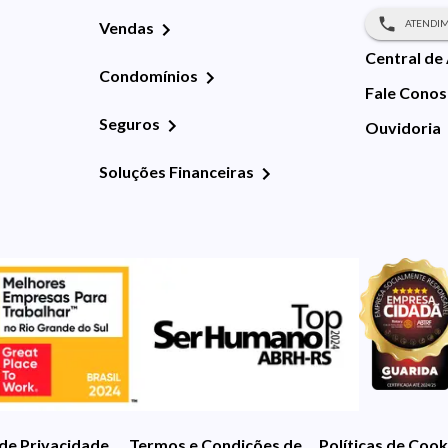
ATENDIM
Vendas
Central de
Condomínios
Fale Cono
Seguros
Ouvidoria
Soluções Financeiras
 de Privacidade
Termos e Condições de Uso
Políticas de Cook