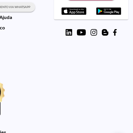
ENTO VIA WHATSAPP
 Ajuda
sco
ies