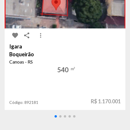
Igara
Boqueirão
Canoas - RS
540
m²
R$ 1.170.001
Código:
892181