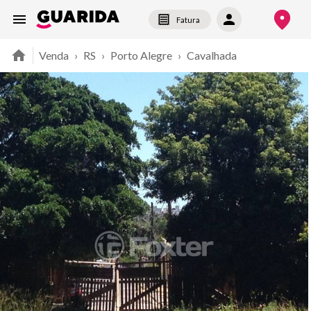
Fatura
Venda
›
RS
›
Porto Alegre
›
Cavalhada