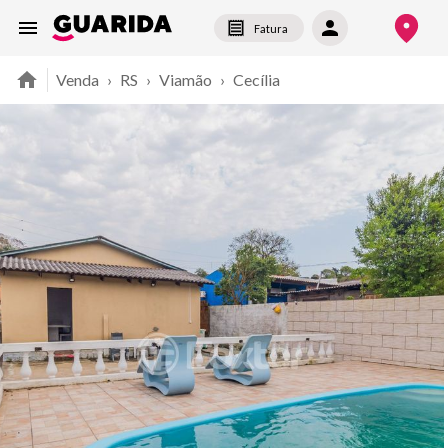
Fatura
Venda
›
RS
›
Viamão
›
Cecília