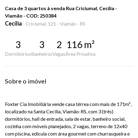
Casa de 3 quartos à venda Rua Criciumal, Cecília -
Viamão - COD: 250384
Cecília
-
Criciumal, 121 - Viamão - RS
3
3
2
116
m²
Dormitórios
Banheiros
Vagas
Área Privativa
Sobre o imóvel
Foxter Cia Imobiliária vende casa térrea com mais de 171m²,
localizado na Santa Cecilia, Viamão-RS, com 3 (três)
dormitórios, hall de entrada, sala de estar, banheiro social,
cozinha com móveis planejados, 2 vagas, terreno de 12x40
com piscina, edícula com área gourmet com churrasqueira e