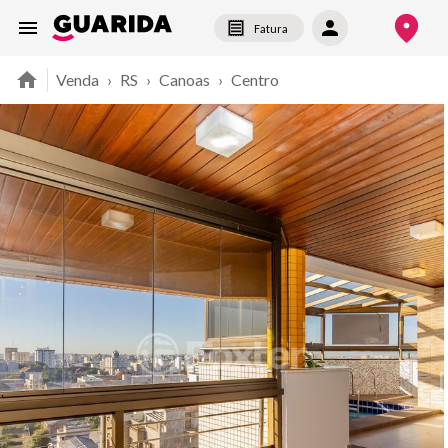
Fatura
Venda
›
RS
›
Canoas
›
Centro