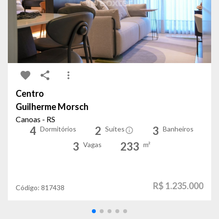
Centro
Guilherme Morsch
Canoas - RS
4
2
3
Dormitórios
Suítes
Banheiros
3
233
Vagas
m²
R$ 1.235.000
Código:
817438