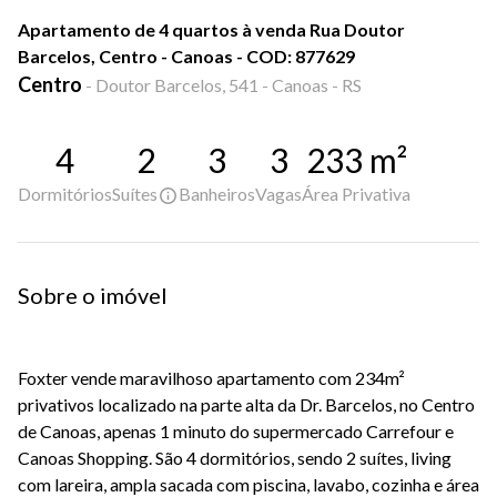
Apartamento de 4 quartos à venda Rua Doutor
Barcelos, Centro - Canoas - COD: 877629
Centro
-
Doutor Barcelos, 541 - Canoas - RS
4
2
3
3
233
m²
Dormitórios
Suítes
Banheiros
Vagas
Área Privativa
Sobre o imóvel
Foxter vende maravilhoso apartamento com 234m²
privativos localizado na parte alta da Dr. Barcelos, no Centro
de Canoas, apenas 1 minuto do supermercado Carrefour e
Canoas Shopping. São 4 dormitórios, sendo 2 suítes, living
com lareira, ampla sacada com piscina, lavabo, cozinha e área