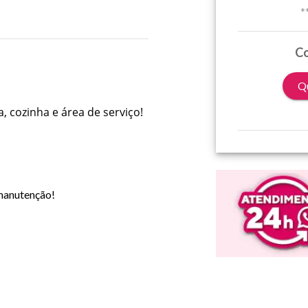
*
Co
Qu
, cozinha e área de serviço!
manutenção!