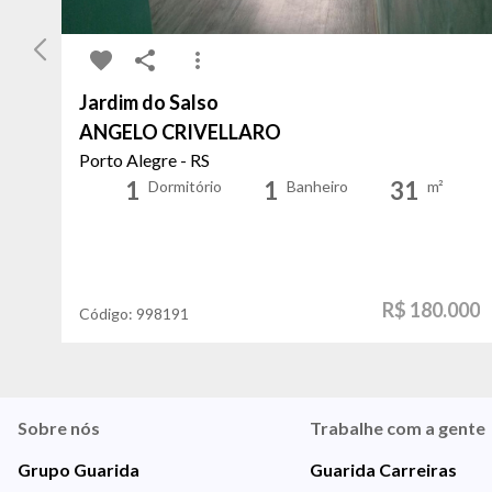
Jardim do Salso
ANGELO CRIVELLARO
Porto Alegre - RS
1
1
31
Dormitório
Banheiro
m²
R$ 180.000
Código:
998191
Sobre nós
Trabalhe com a gente
Grupo Guarida
Guarida Carreiras