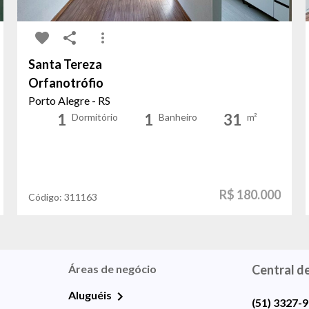
Santa Tereza
Orfanotrófio
Porto Alegre - RS
1
1
31
Dormitório
Banheiro
m²
R$ 180.000
Código:
311163
Áreas de negócio
Central d
Aluguéis
(51) 3327-