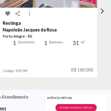
Restinga
Ol
Napoleão Jacques da Rosa
Sa
Porto Alegre - RS
Ca
1
1
31
Dormitório
Banheiro
m²
R$ 180.000
Código:
939749
Có
e Atendimento
AGÊNCIA VIRTUAL
ACESSE A AGÊNCIA VIRTUAL
9001