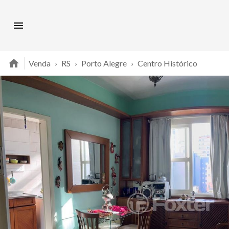
Venda
›
RS
›
Porto Alegre
›
Centro Histórico