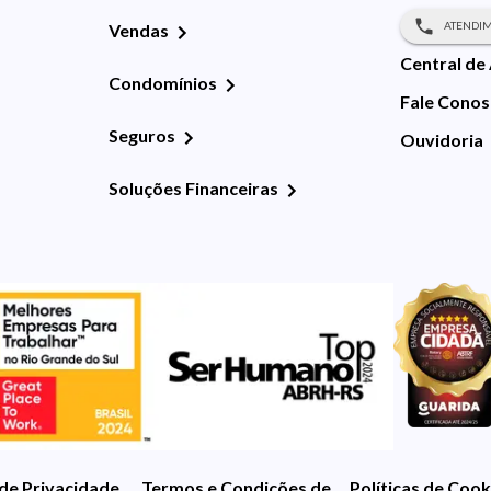
ATENDIM
Vendas
Central de
Condomínios
Fale Cono
Seguros
Ouvidoria
Soluções Financeiras
 de Privacidade
Termos e Condições de Uso
Políticas de Cook