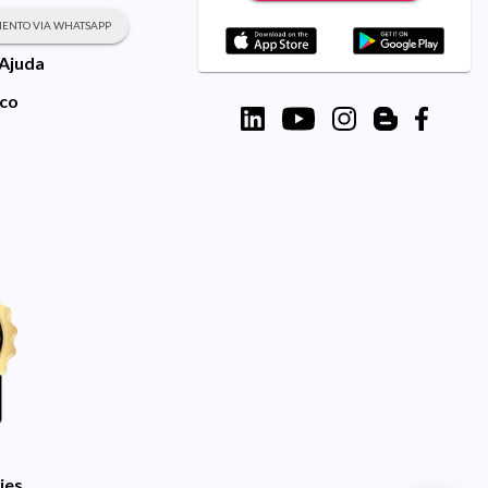
ENTO VIA WHATSAPP
 Ajuda
sco
ies