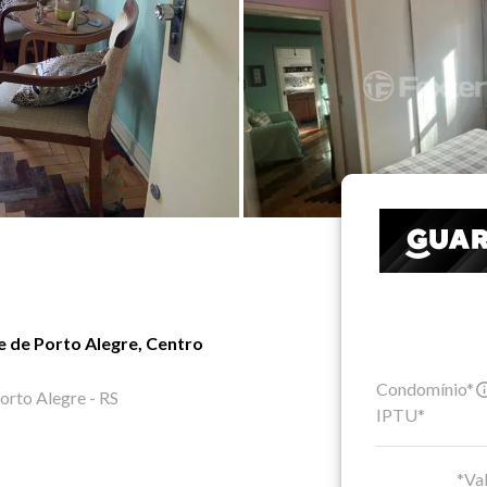
 de Porto Alegre, Centro
Condomínio*
orto Alegre - RS
IPTU*
*Val