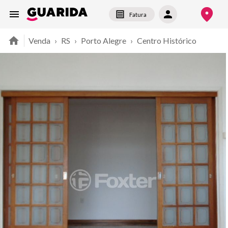
Fatura
Venda
›
RS
›
Porto Alegre
›
Centro Histórico