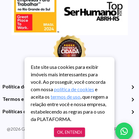
Este site usa cookies para exibir
imóveis mais interessantes para
você. Ao prosseguir, você concorda
Política de Privacidade
com nossa
política de cookies
e
aceita os
termos de uso
, que regem a
Termos e Condições de Uso
relação entre você e nossa empresa,
Políticas de Cookies
estabelecendo as regras para o uso
da PLATAFORMA.
@
2026
Guarida Imóvel. Todos os direitos reservados. CRECI RS -
OK, ENTENDI
413J | CNPJ Guarida: 89.398.606/0001-30