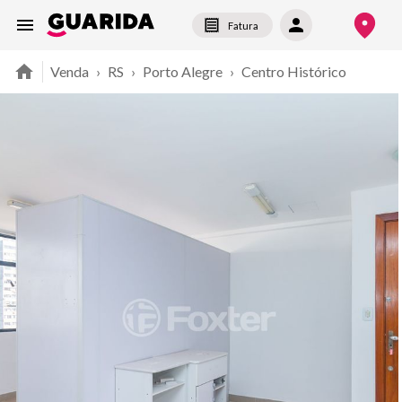
Fatura
Venda
›
RS
›
Porto Alegre
›
Centro Histórico