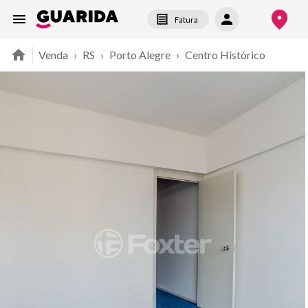
Fatura
Venda
›
RS
›
Porto Alegre
›
Centro Histórico