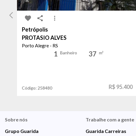
Petrópolis
PROTASIO ALVES
Porto Alegre - RS
1
37
Banheiro
m²
R$ 95.400
Código:
258480
Sobre nós
Trabalhe com a gente
Grupo Guarida
Guarida Carreiras