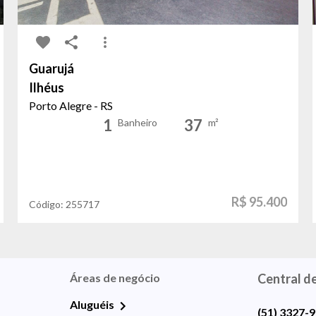
Guarujá
Ilhéus
Porto Alegre - RS
1
37
Banheiro
m²
R$ 95.400
Código:
255717
Áreas de negócio
Central d
Aluguéis
(51) 3327-