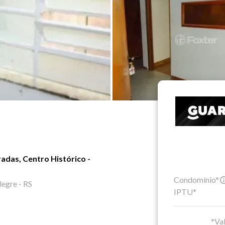
adas, Centro Histórico -
Condomínio*
legre - RS
IPTU*
*Val