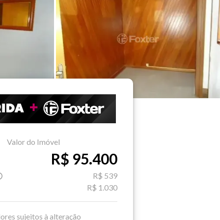
Valor do Imóvel
R$ 95.400
R$ 539
R$ 1.030
ores sujeitos à alteração