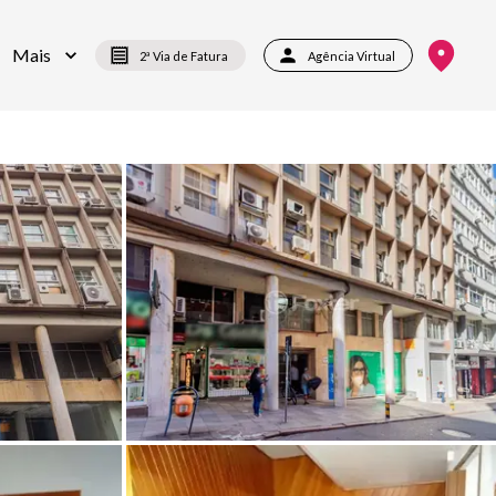
Mais
2ª Via de Fatura
Agência Virtual