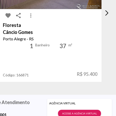
Floresta
Au
Câncio Gomes
Pl
Porto Alegre - RS
Po
1
37
Banheiro
m²
R$ 95.400
Código:
166871
Có
e Atendimento
AGÊNCIA VIRTUAL
ACESSE A AGÊNCIA VIRTUAL
9001