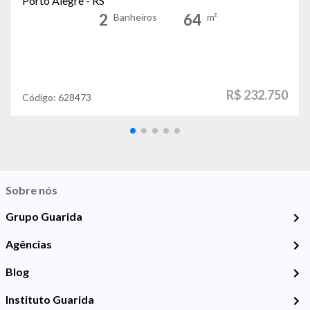
Porto Alegre - RS
2
64
Banheiros
m²
R$ 232.750
Código:
628473
Sobre nós
Grupo Guarida
Agências
Blog
Instituto Guarida