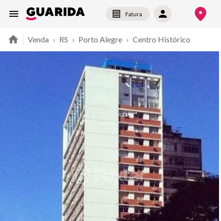
Fatura
Venda
›
RS
›
Porto Alegre
›
Centro Histórico