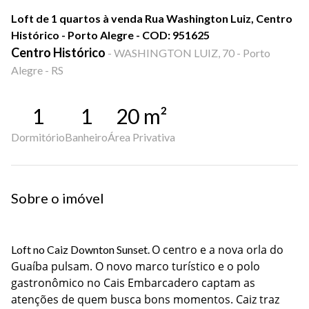
Loft de 1 quartos à venda Rua Washington Luiz, Centro
Histórico - Porto Alegre - COD: 951625
Centro Histórico
-
WASHINGTON LUIZ, 70 - Porto
Alegre - RS
1
1
20
m²
Dormitório
Banheiro
Área Privativa
Sobre o imóvel
O centro e a nova orla do
Loft no Caiz Downton Sunset.
Guaíba pulsam. O novo marco turístico e o polo
gastronômico no Cais Embarcadero captam as
atenções de quem busca bons momentos. Caiz traz