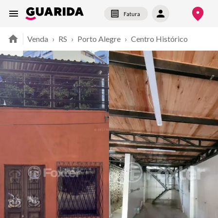
Fatura
Venda
›
RS
›
Porto Alegre
›
Centro Histórico