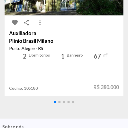
Auxiliadora
Plínio Brasil Milano
Porto Alegre - RS
2
1
67
Dormitórios
Banheiro
m²
R$ 380.000
Código:
105180
Sobre nós