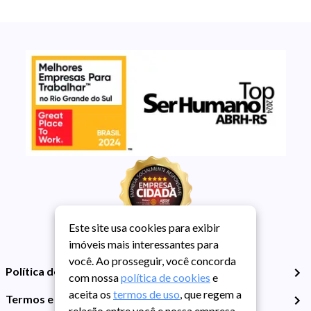
Este site usa cookies para exibir
imóveis mais interessantes para
você. Ao prosseguir, você concorda
Política de Privacidade
com nossa
política de cookies
e
aceita os
termos de uso
, que regem a
Termos e Condições de Uso
relação entre você e nossa empresa,