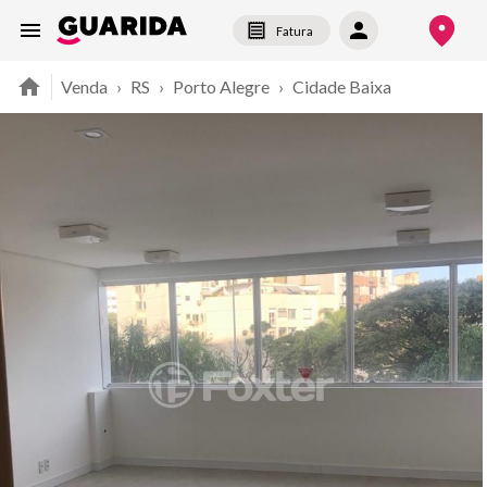
Fatura
Venda
›
RS
›
Porto Alegre
›
Cidade Baixa