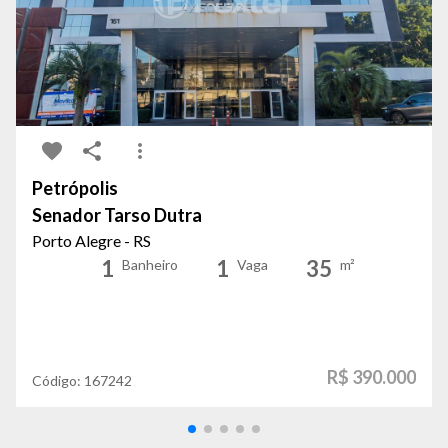
Petrópolis
Senador Tarso Dutra
Porto Alegre - RS
1
1
35
Banheiro
Vaga
m²
R$ 390.000
Código:
167242