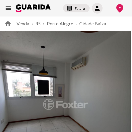
Fatura
Venda
›
RS
›
Porto Alegre
›
Cidade Baixa