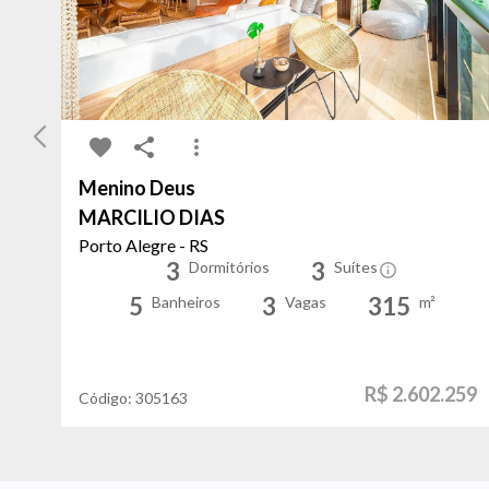
Menino Deus
MARCILIO DIAS
Porto Alegre - RS
3
3
Dormitórios
Suítes
5
3
315
Banheiros
Vagas
m²
R$ 2.602.259
Código:
305163