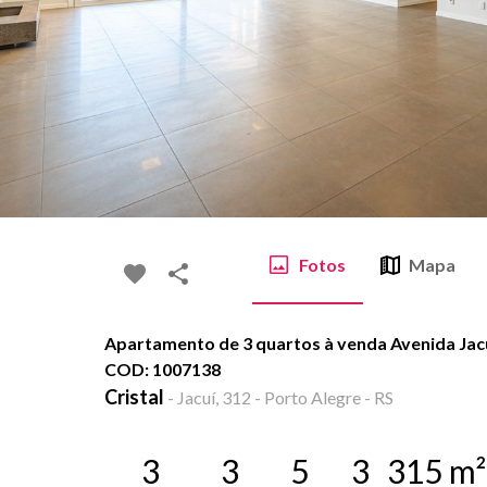
Fotos
Mapa
Apartamento de 3 quartos à venda Avenida Jacuí,
COD: 1007138
Cristal
-
Jacuí, 312 - Porto Alegre - RS
3
3
5
3
315
m²