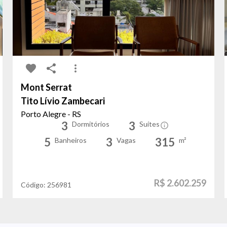
Mont Serrat
Tito Lívio Zambecari
Porto Alegre - RS
3
3
Dormitórios
Suítes
5
3
315
Banheiros
Vagas
m²
R$ 2.602.259
Código:
256981