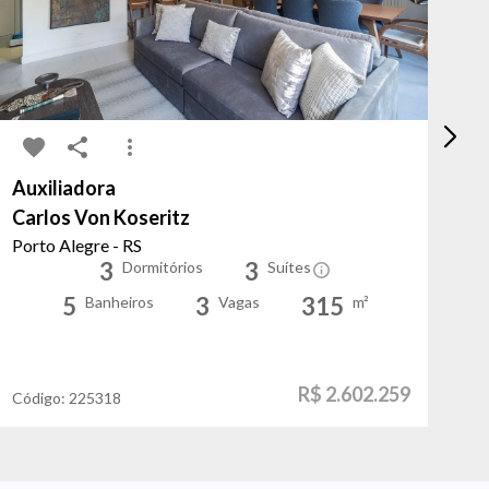
Auxiliadora
Mo
Carlos Von Koseritz
Mo
Porto Alegre - RS
Po
3
3
Dormitórios
Suítes
5
3
315
Banheiros
Vagas
m²
R$ 2.602.259
Código:
225318
Có