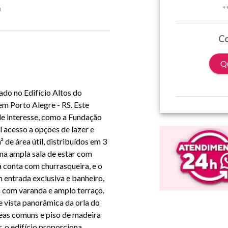
a
*
Co
Qu
do no Edifício Altos do
 em Porto Alegre - RS. Este
de interesse, como a Fundação
 acesso a opções de lazer e
de área útil, distribuídos em 3
ma ampla sala de estar com
ha conta com churrasqueira, e o
 entrada exclusiva e banheiro,
a com varanda e amplo terraço.
e vista panorâmica da orla do
reas comuns e piso de madeira
, o edifício proporciona