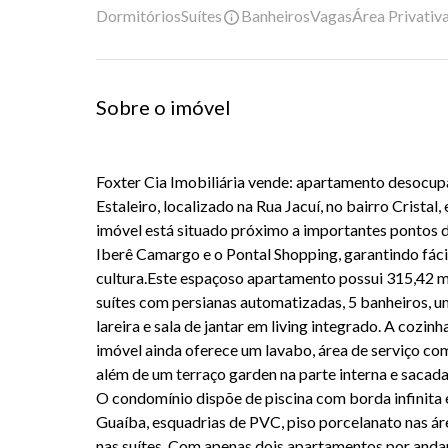
Dormitórios
Suítes
Banheiros
Vagas
Área Privativ
Sobre o imóvel
Foxter Cia Imobiliária vende: apartamento desocupa
Estaleiro, localizado na Rua Jacuí, no bairro Cristal,
imóvel está situado próximo a importantes pontos 
Iberê Camargo e o Pontal Shopping, garantindo fácil
cultura.Este espaçoso apartamento possui 315,42 m² 
suítes com persianas automatizadas, 5 banheiros, u
lareira e sala de jantar em living integrado. A cozin
imóvel ainda oferece um lavabo, área de serviço com
além de um terraço garden na parte interna e sacad
O condomínio dispõe de piscina com borda infinita 
Guaíba, esquadrias de PVC, piso porcelanato nas á
nas suítes. Com apenas dois apartamentos por andar