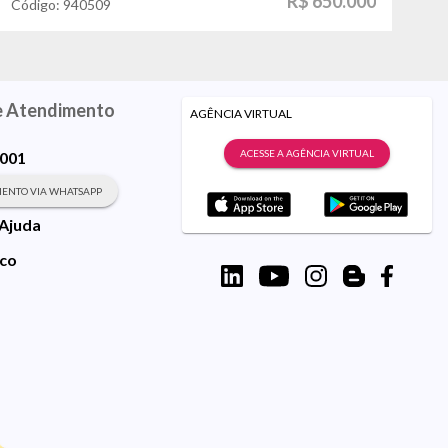
R$ 650.000
Código:
940509
Có
e Atendimento
AGÊNCIA VIRTUAL
ACESSE A AGÊNCIA VIRTUAL
9001
ENTO VIA WHATSAPP
 Ajuda
sco