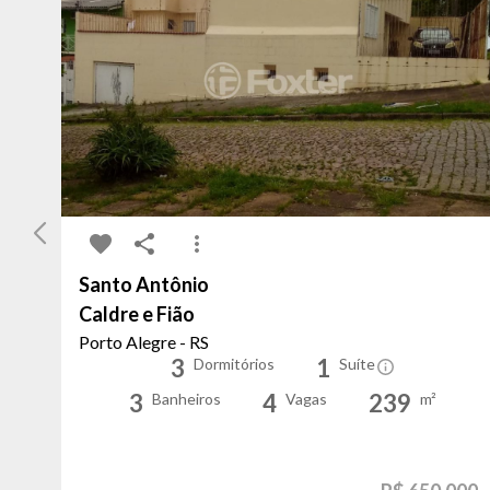
Santo Antônio
Caldre e Fião
Porto Alegre - RS
3
1
Dormitórios
Suíte
3
4
239
Banheiros
Vagas
m²