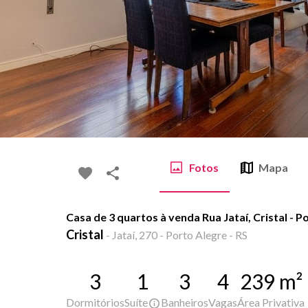
Fotos
Mapa
Casa de 3 quartos à venda Rua Jataí, Cristal - 
Cristal
-
Jataí, 270 - Porto Alegre - RS
3
1
3
4
239
m²
Dormitórios
Suíte
Banheiros
Vagas
Área Privativa