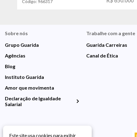
R$ 650.000
Código:
966317
Sobre nós
Trabalhe com a gente
Grupo Guarida
Guarida Carreiras
Agências
Canal de Ética
Blog
Instituto Guarida
Amor que movimenta
Declaração de Igualdade
Salarial
Este site usa cookies para exibir