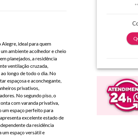
*
Co
Qu
o Alegre
, ideal para quem
m um ambiente acolhedor e cheio
em planejados, a residência
nte ventilação cruzada,
 ao longo de todo o dia. No
star espaçosa e aconchegante,
nheiros privativos,
dores. No segundo piso, o
conta com varanda privativa,
o um espaço perfeito para
 apresenta excelente estado de
ndependente da residência
a um espaço versátil e