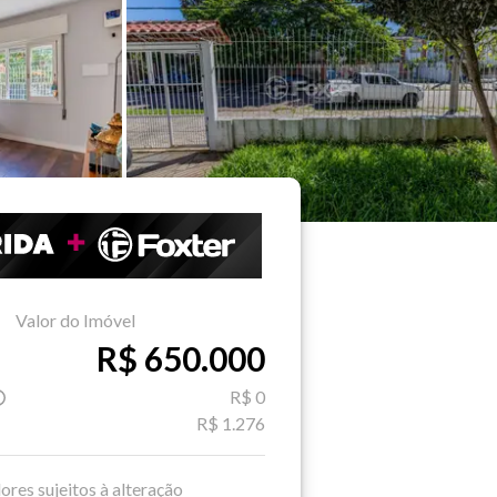
Valor do Imóvel
R$ 650.000
R$ 0
R$ 1.276
ores sujeitos à alteração