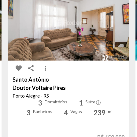
Santo Antônio
Doutor Voltaire Pires
Porto Alegre - RS
3
1
Dormitórios
Suíte
3
4
239
Banheiros
Vagas
m²