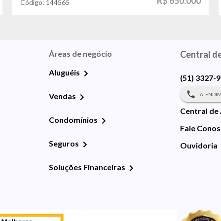
R$ 650.000
Código:
144565
Áreas de negócio
Central d
Aluguéis
(51) 3327-
ATENDIM
Vendas
Central de
Condomínios
Fale Cono
Seguros
Ouvidoria
Soluções Financeiras