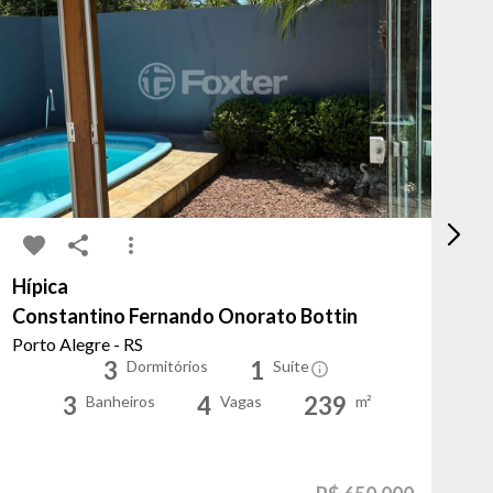
Hípica
Pe
Constantino Fernando Onorato Bottin
Ar
Porto Alegre - RS
Po
3
1
Dormitórios
Suíte
3
4
239
Banheiros
Vagas
m²