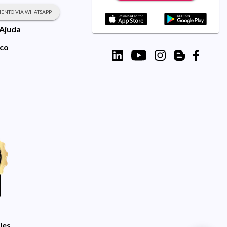
ENTO VIA WHATSAPP
 Ajuda
sco
ies