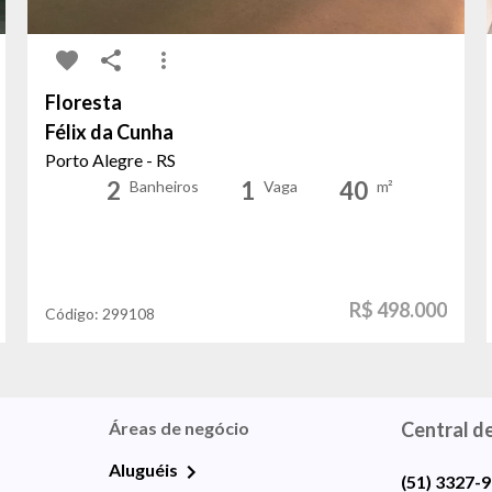
Floresta
Félix da Cunha
Porto Alegre - RS
2
1
40
Banheiros
Vaga
m²
R$ 498.000
Código:
299108
Áreas de negócio
Central d
Aluguéis
(51) 3327-