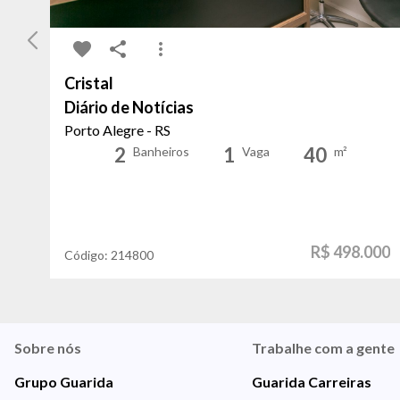
Cristal
Diário de Notícias
Porto Alegre - RS
2
1
40
Banheiros
Vaga
m²
R$ 498.000
Código:
214800
Sobre nós
Trabalhe com a gente
Grupo Guarida
Guarida Carreiras