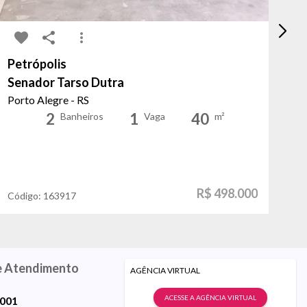
Petrópolis
Te
Senador Tarso Dutra
Ga
Porto Alegre - RS
Po
2
1
40
Banheiros
Vaga
m²
R$ 498.000
Código:
163917
Có
e Atendimento
AGÊNCIA VIRTUAL
ACESSE A AGÊNCIA VIRTUAL
9001