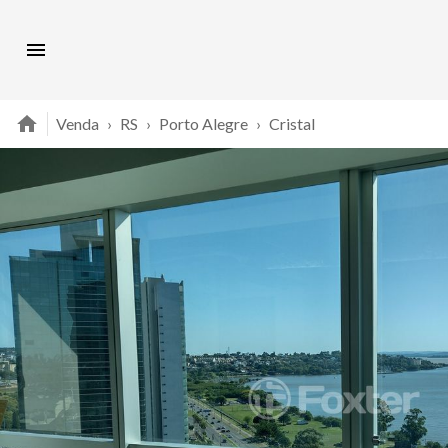
Venda
›
RS
›
Porto Alegre
›
Cristal