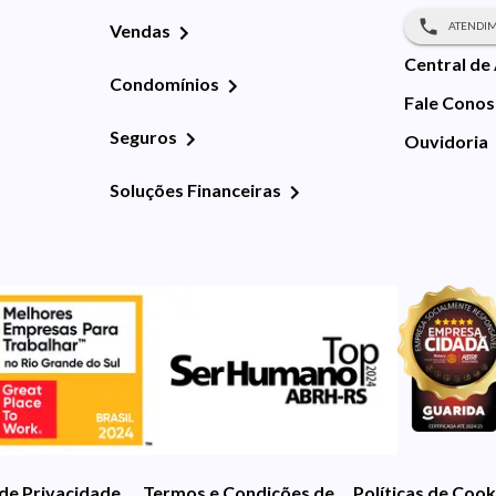
ATENDIM
Vendas
Central de
Condomínios
Fale Cono
Seguros
Ouvidoria
Soluções Financeiras
 de Privacidade
Termos e Condições de Uso
Políticas de Cook