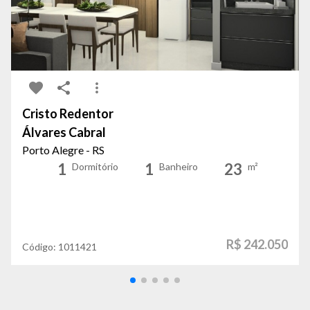
Cristo Redentor
Álvares Cabral
Porto Alegre - RS
1
1
23
Dormitório
Banheiro
m²
R$ 242.050
Código:
1011421