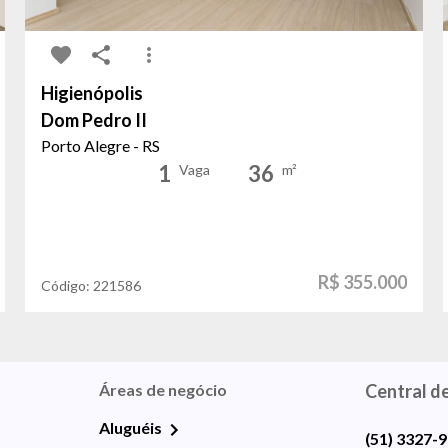
Higienópolis
Dom Pedro II
Porto Alegre - RS
1
36
Vaga
m²
R$ 355.000
Código:
221586
Áreas de negócio
Central d
Aluguéis
(51) 3327-