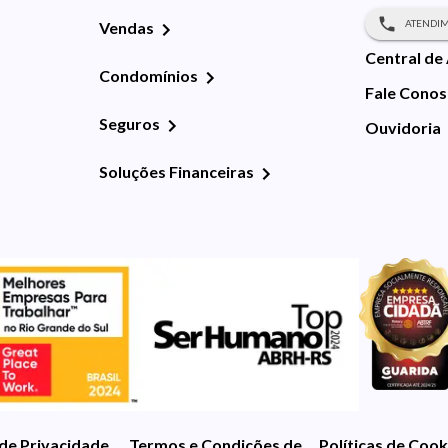
ATENDIM
Vendas
Central de
Condomínios
Fale Cono
Seguros
Ouvidoria
Soluções Financeiras
 de Privacidade
Termos e Condições de Uso
Políticas de Cook