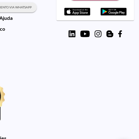
ENTO VIA WHATSAPP
 Ajuda
sco
ies