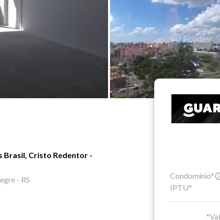
 Brasil, Cristo Redentor -
Condomínio*
egre - RS
IPTU*
*Val