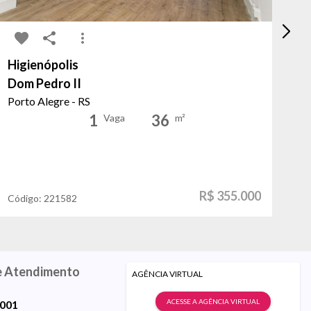
Higienópolis
Hi
Dom Pedro II
Do
Porto Alegre - RS
Po
1
36
Vaga
m²
R$ 355.000
Código:
221582
Có
e Atendimento
AGÊNCIA VIRTUAL
ACESSE A AGÊNCIA VIRTUAL
9001