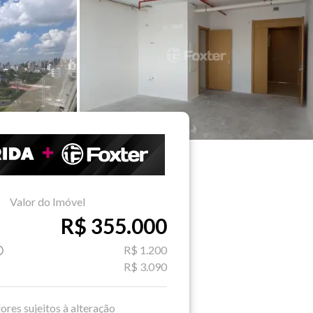
Valor do Imóvel
R$ 355.000
R$ 1.200
R$ 3.090
ores sujeitos à alteração