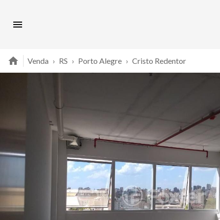
Venda
›
RS
›
Porto Alegre
›
Cristo Redentor