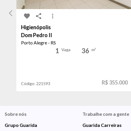
Higienópolis
Dom Pedro II
Porto Alegre - RS
1
36
Vaga
m²
R$ 355.000
Código:
221593
Sobre nós
Trabalhe com a gente
Grupo Guarida
Guarida Carreiras