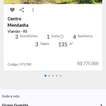
Centro
Mendanha
Viamão - RS
3
1
4
Dormitórios
Suíte
Banheiros
3
135
Vagas
m²
R$ 775.000
Código:
971788
Sobre nós
Grupo Guarida