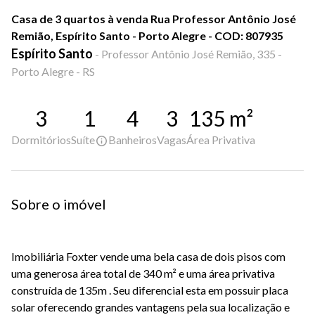
Casa de 3 quartos à venda Rua Professor Antônio José
Remião, Espírito Santo - Porto Alegre - COD: 807935
Espírito Santo
-
Professor Antônio José Remião, 335 -
Porto Alegre - RS
3
1
4
3
135
m²
Dormitórios
Suíte
Banheiros
Vagas
Área Privativa
Sobre o imóvel
Imobiliária Foxter vende uma bela casa de dois pisos com
uma generosa área total de 340 m² e uma área privativa
construída de 135m . Seu diferencial esta em possuir placa
solar oferecendo grandes vantagens pela sua localização e