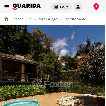
Fatura
Venda
›
RS
›
Porto Alegre
›
Espírito Santo