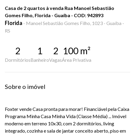
Casa de 2 quartos à venda Rua Manoel Sebastião
Gomes Filho, Florida - Guaíba - COD: 942893
Florida
-
Manoel Sebastião Gomes Filho, 1023 - Guaíba -
RS
2
1
2
100
m²
Dormitórios
Banheiro
Vagas
Área Privativa
Sobre o imóvel
Foxter vende Casa pronta para morar! Financiável pela Caixa
Programa Minha Casa Minha Vida (Classe Média) ... Imóvel
moderno em terreno 10x30, com 2 dormitórios, living
integrado, cozinha e sala de jantar conceito aberto, piso em