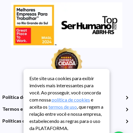
Este site usa cookies para exibir
imóveis mais interessantes para
você. Ao prosseguir, você concorda
Política de Privacidade
com nossa
política de cookies
e
aceita os
termos de uso
, que regem a
Termos e Condições de Uso
relação entre você e nossa empresa,
Políticas de Cookies
estabelecendo as regras para o uso
da PLATAFORMA.