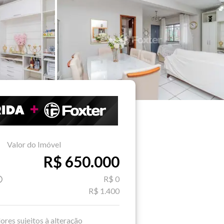
Valor do Imóvel
R$ 650.000
R$ 0
R$ 1.400
ores sujeitos à alteração