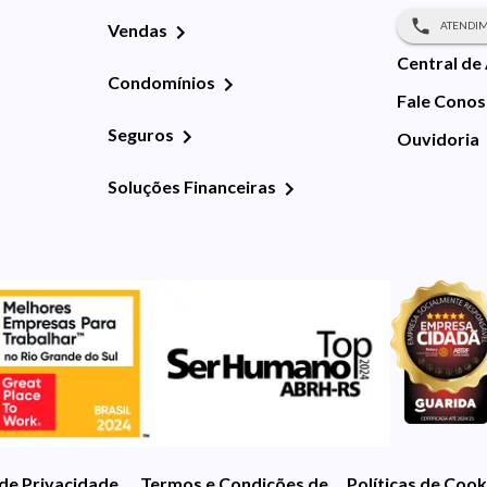
ATENDIM
Vendas
Central de
Condomínios
Fale Cono
Seguros
Ouvidoria
Soluções Financeiras
 de Privacidade
Termos e Condições de Uso
Políticas de Cook