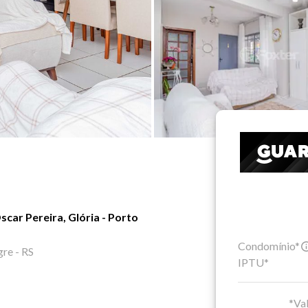
car Pereira, Glória - Porto
Condomínio*
gre - RS
IPTU*
*Val