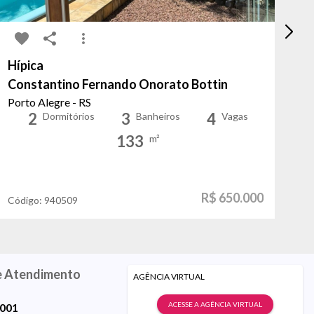
Hípica
Pe
Constantino Fernando Onorato Bottin
Ar
Porto Alegre - RS
Po
2
3
4
Dormitórios
Banheiros
Vagas
133
m²
R$ 650.000
Código:
940509
Có
e Atendimento
AGÊNCIA VIRTUAL
ACESSE A AGÊNCIA VIRTUAL
9001