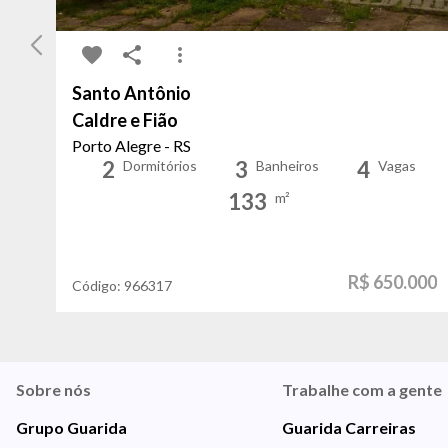
Santo Antônio
Caldre e Fião
Porto Alegre - RS
2
3
4
Dormitórios
Banheiros
Vagas
133
m²
R$ 650.000
Código:
966317
Sobre nós
Trabalhe com a gente
Grupo Guarida
Guarida Carreiras