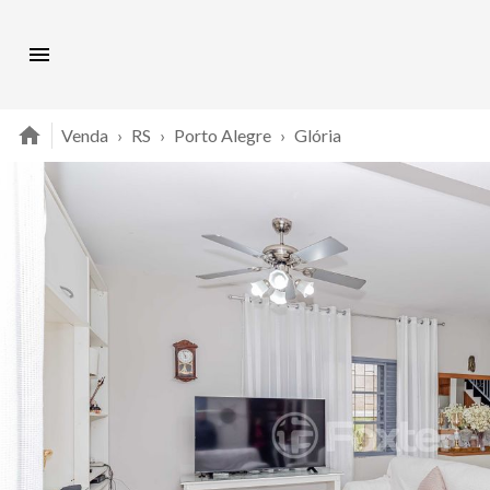
Venda
›
RS
›
Porto Alegre
›
Glória