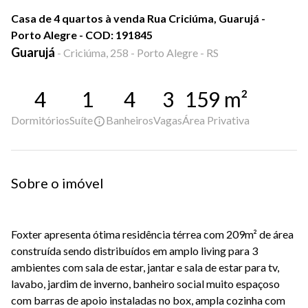
Casa de 4 quartos à venda Rua Criciúma, Guarujá -
Porto Alegre - COD: 191845
Guarujá
-
Criciúma, 258 - Porto Alegre - RS
4
1
4
3
159
m²
Dormitórios
Suíte
Banheiros
Vagas
Área Privativa
Sobre o imóvel
Foxter apresenta ótima residência térrea com 209m² de área
construída sendo distribuídos em amplo living para 3
ambientes com sala de estar, jantar e sala de estar para tv,
lavabo, jardim de inverno, banheiro social muito espaçoso
com barras de apoio instaladas no box, ampla cozinha com