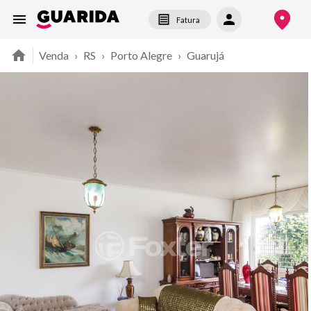
Fatura
Venda
›
RS
›
Porto Alegre
›
Guarujá