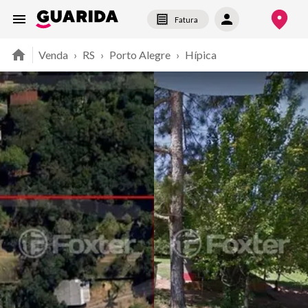
Fatura
Venda
›
RS
›
Porto Alegre
›
Hípica