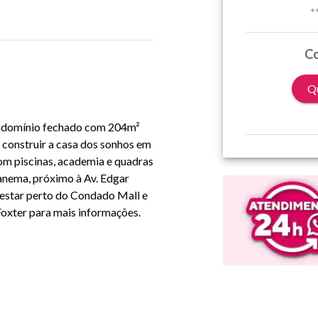
*
Co
Qu
ondomínio fechado com 204m² 
 construir a casa dos sonhos em 
m piscinas, academia e quadras 
anema, próximo à Av. Edgar 
 estar perto do Condado Mall e 
oxter para mais informações. 