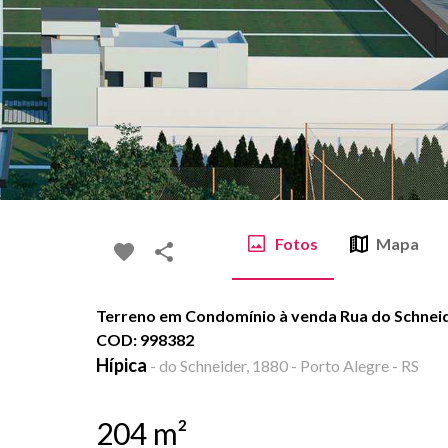
Fotos
Mapa
Terreno em Condomínio à venda Rua do Schneider
COD: 998382
Hípica
-
do Schneider, 1880 - Porto Alegre - RS
204
m²