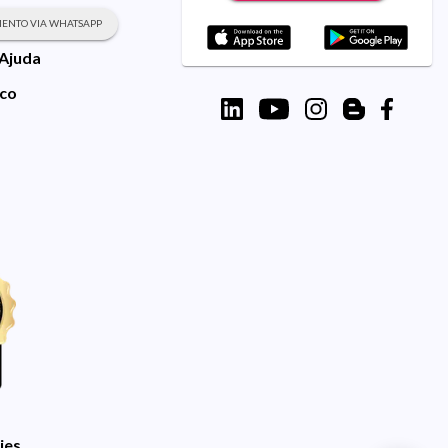
ENTO VIA WHATSAPP
 Ajuda
sco
ies