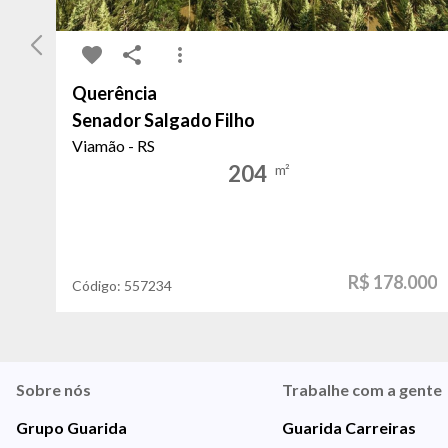
Querência
Senador Salgado Filho
Viamão - RS
204
m²
R$ 178.000
Código:
557234
Sobre nós
Trabalhe com a gente
Grupo Guarida
Guarida Carreiras