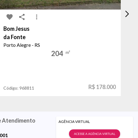
Bom Jesus
Hí
da Fonte
do
Porto Alegre - RS
Po
204
m²
R$ 178.000
Código:
968811
Có
e Atendimento
AGÊNCIA VIRTUAL
ACESSE A AGÊNCIA VIRTUAL
9001