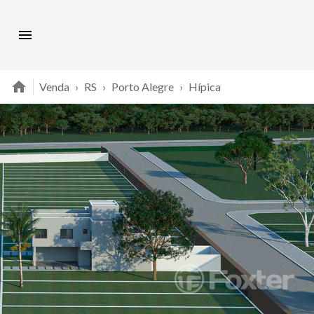
Venda
›
RS
›
Porto Alegre
›
Hípica