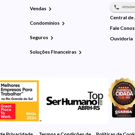
ATENDIM
Vendas
Central de
Condomínios
Fale Cono
Seguros
Ouvidoria
Soluções Financeiras
 de Privacidade
Termos e Condições de Uso
Políticas de Cook