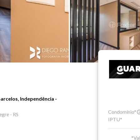
arcelos, Independência -
Condomínio*
egre - RS
IPTU*
*Val