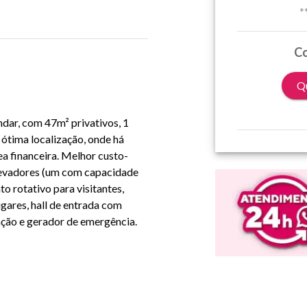
*
Co
Qu
ndar, com 47m² privativos, 1
 ótima localização, onde há
ea financeira. Melhor custo-
levadores (um com capacidade
o rotativo para visitantes,
ugares, hall de entrada com
ação e gerador de emergência.