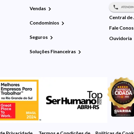
ATENDIM
Vendas
Central de
Condomínios
Fale Cono
Seguros
Ouvidoria
Soluções Financeiras
 de Privacidade
Termos e Condições de Uso
Políticas de Cook