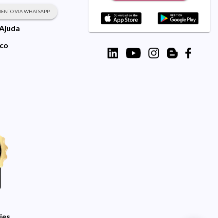
ENTO VIA WHATSAPP
 Ajuda
sco
ies