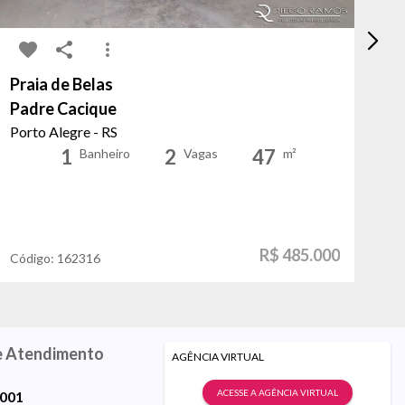
Praia de Belas
Pr
Padre Cacique
Bo
Porto Alegre - RS
Po
1
2
47
Banheiro
Vagas
m²
R$ 485.000
Código:
162316
Có
e Atendimento
AGÊNCIA VIRTUAL
ACESSE A AGÊNCIA VIRTUAL
9001