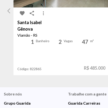
Santa Isabel
Gênova
Viamão - RS
1
2
47
Banheiro
Vagas
m²
R$ 485.000
Código:
822865
Sobre nós
Trabalhe com a gente
Grupo Guarida
Guarida Carreiras