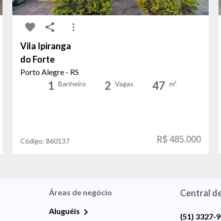
Vila Ipiranga
do Forte
Porto Alegre - RS
1
2
47
Banheiro
Vagas
m²
R$ 485.000
Código:
860137
Áreas de negócio
Central d
Aluguéis
(51) 3327-