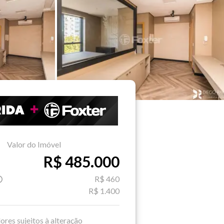
Valor do Imóvel
R$ 485.000
R$ 460
R$ 1.400
ores sujeitos à alteração