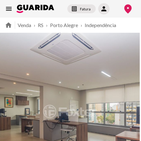
Fatura
Venda
›
RS
›
Porto Alegre
›
Independência