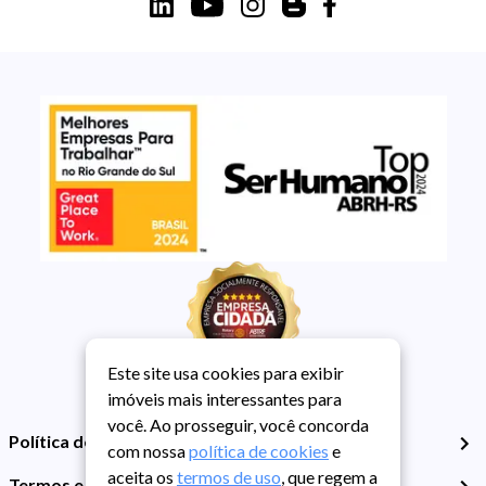
Este site usa cookies para exibir
imóveis mais interessantes para
você. Ao prosseguir, você concorda
Política de Privacidade
com nossa
política de cookies
e
aceita os
termos de uso
, que regem a
Termos e Condições de Uso